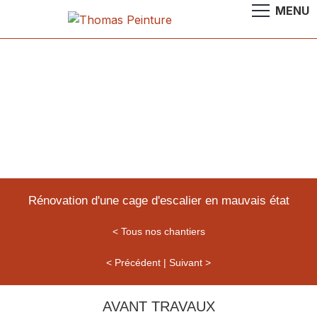
Cage d'escalier
6 étages
Paris 16e
Rénovation d'une cage d'escalier en mauvais état
< Tous nos chantiers
< Précédent
|
Suivant >
AVANT TRAVAUX