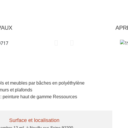
VAUX
APR
ols et meubles par bâches en polyéthylène
murs et plafonds
 : peinture haut de gamme Ressources
Surface et localisation
ambre 12 m², à Neuilly-sur-Seine 92200