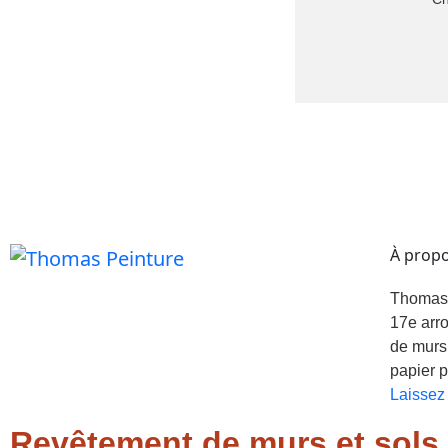
À prop
Thomas P
17e arr
de murs 
papier p
Laissez 
Revêtement de murs et sols