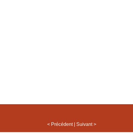
< Précédent
|
Suivant >